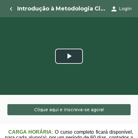
Introdução à Metodologia Científica
navigate_before
person
Login
Play
Video
Clique aqui e inscreva-se agora!
CARGA HORÁRIA:
O curso completo ficará disponível,
para cada aluno(a), por um período de 60 dias, contados a