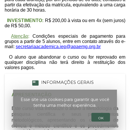
partir da efetivação da matrícula, equivalendo a uma carga
horária de 30 horas.
INVESTIMENTO:
R$ 200,00 à vista ou em 4x (sem juros)
de R$ 50,00.
Atenção
:
Condições especiais de pagamento para
grupos a partir de 5 alunos, entre em contato através do e-
mail:
secretariaacademica.iep@apaemg.org.br
O aluno que abandonar o curso ou for reprovado em
qualquer disciplina não terá direito à restituição dos
valores pagos.
featured_play_list
INFORMAÇÕES GERAIS
APRESENTAÇÃO
Esse site usa cookies para garantir que você
tenha uma melhor experiência.
Este curso visa introduzir o aluno à Metodologia da
pesquisa científica e seus procedimentos
OK
metodológicos, apresentando os conceitos de
ciência e método científico e os procedimentos